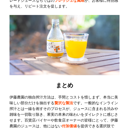
レートジュースならではの
フレッシュな風味
が、お客様に特別感
を与え、リピート注文を促します。
まとめ
伊藤農園の独自搾汁方法は、手間とコストを惜しまず、本当に美
味しい部分だけを抽出する
贅沢な製法
です。一般的なインライン
搾汁とは一線を画すそのプロセスが、ジュースに含まれる渋みや
雑味を一切取り除き、果実の本来の味わいをダイレクトに感じさ
せます。百貨店バイヤーや飲食店オーナーの皆様にとって、伊藤
農園のジュースは、他にはない
付加価値
を提供できる選択肢で