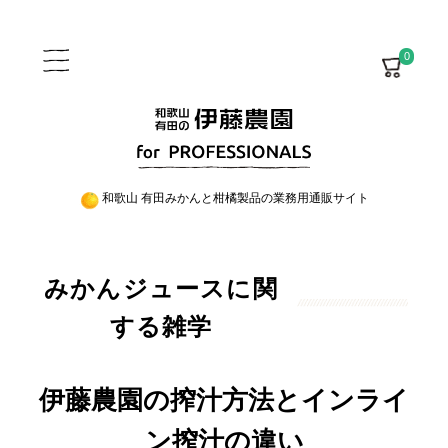
0
和歌山 有田みかんと柑橘製品の業務用通販サイト
みかんジュースに関
する雑学
伊藤農園の搾汁方法とインライ
ン搾汁の違い