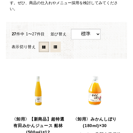
す。ぜひ、商品の仕入れやメニュー採用を検討してみてくださ
い。
27
件中 1〜27件目
並び替え
表示切り替え
〈卸用〉【新商品】超特選
〈卸用〉みかんしぼり
有田みかんジュース 船林
(180ml)×30
(500ml)×12