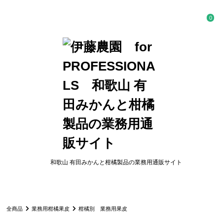
0
和歌山 有田みかんと柑橘製品の業務用通販サイト
全商品
業務用柑橘果皮
柑橘別 業務用果皮