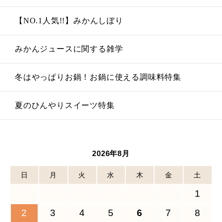
【NO.1人気!!】みかんしぼり
みかんジュースに関する雑学
冬はやっぱりお鍋！お鍋に使える調味料特集
夏のひんやりスイーツ特集
2026年8月
日
月
火
水
木
金
土
1
2
3
4
5
6
7
8