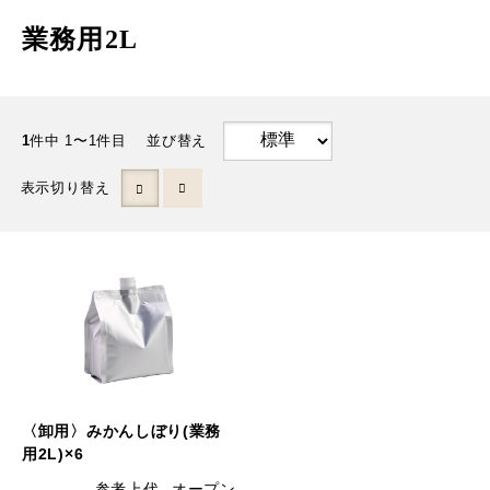
業務用2L
1
件中 1〜1件目
並び替え
表示切り替え
〈卸用〉みかんしぼり(業務
用2L)×6
参考上代
オープン