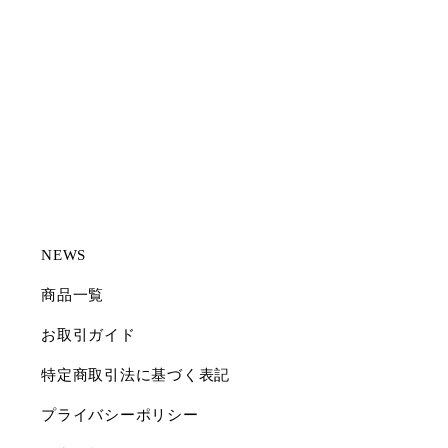
3.当社が会員に販売した商品の代金の支払方法・条件等は別途定める
当社規定によるものとします。
第5条（会員情報の取り扱い）
1.会員になろうとする者及び会員は、正確かつ真実の会員情報を当社
に提供・登録するものとしまするものとします。
2.上記に違反したことにより会員に損害が生じた場合、当社は一切の
責任を負いません。
3.会員情報等については、本規約に別段の定めのある場合又は法令に
より認められている場合を除き、会員の同意なく第三者に対して開
NEWS
示しません。
商品一覧
4.以下の場合には、会員情報等を開示することがあります。
・公的機関から法的権限に基づき開示を求められた場合
お取引ガイド
・当該情報が公知の場合
・開示について、個別に会員の同意を事前に得た場合
特定商取引法に基づく表記
・会員情報等に基づいた概括的・統計的情報（ただし、会員の特定
ができないよう充分配慮します）を開示する場合
プライバシーポリシー
5.当社は、当社で販売する商品の注文内容の確認、商品の発送および