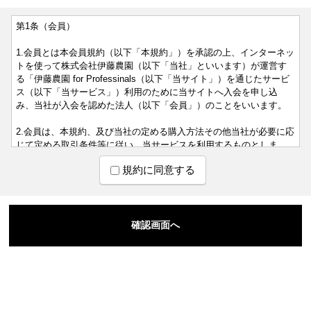
第1条（会員）
1.会員とは本会員規約（以下「本規約」）を承認の上、インターネッ
トを使って株式会社伊藤農園（以下「当社」といいます）が運営す
る「伊藤農園 for Professinals（以下「当サイト」）を通じたサービ
ス（以下「当サービス」）利用のために当サイトへ入会を申し込
み、当社が入会を認めた法人（以下「会員」）のことをいいます。
2.会員は、本規約、及び当社の定める購入方法その他当社が必要に応
じて定める取引条件等に従い、当サービスを利用するものとしま
す。
規約に同意する
3.会員は、会員資格又はこれらに基づく権利義務を第三者に利用させ
たり、第三者と共用したり、貸与、譲渡、移転、売買、担保設定等
はできないものとします。上記行為に伴う損害について当社は一切
の責任を負いません。
4.当社が会員に付与するログインID及びパスワードは、会員本人が責
任をもって管理するものとします。ログインID及びパスワードの第
三者による盗用・悪用に伴う損害について、当社は責任を負いませ
ん。