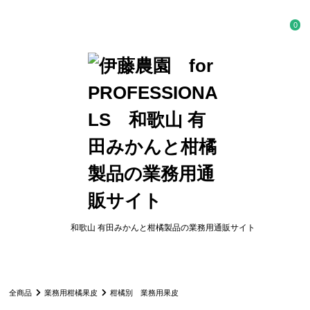
0
和歌山 有田みかんと柑橘製品の業務用通販サイト
全商品
業務用柑橘果皮
柑橘別 業務用果皮