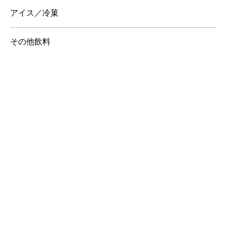
アイス／冷菓
その他飲料
ジャム／はちみつ
菓子
調味料
業務用柑橘果皮
その他
アルコール飲料