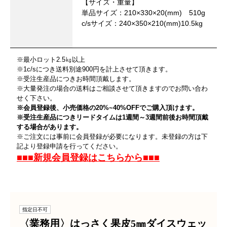
【サイズ・重量】
単品サイズ：210×330×20(mm) 510g
c/sサイズ：240×350×210(mm)10.5kg
※最小ロット2.5㎏以上
※1c/sにつき送料別途900円を計上させて頂きます。
※受注生産品につきお時間頂戴します。
※大量発注の場合の送料はご相談させて頂きますのでお問い合わ
せく下さい。
※会員登録後、小売価格の20%~40%OFFでご購入頂けます。
※受注生産品につきリードタイムは1週間～3週間前後お時間頂戴
する場合があります。
※ご注文には事前に会員登録が必要になります。未登録の方は下
記より登録申請を行ってください。
■■■新規会員登録はこちらから■■■
指定日不可
〈業務用〉はっさく果皮5㎜ダイスウェッ