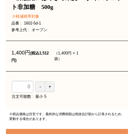
ト非加糖 500g
軽減税率対象
品番
1602-5d-1
参考上代
オープン
1,400円
（
1,400円
×
1
(税込1,512
袋
）
円)
注文可能数
最小
5
※税込価格は目安です。最終的な消費税額は税抜合計額から計算されるため、
変動する場合があります。