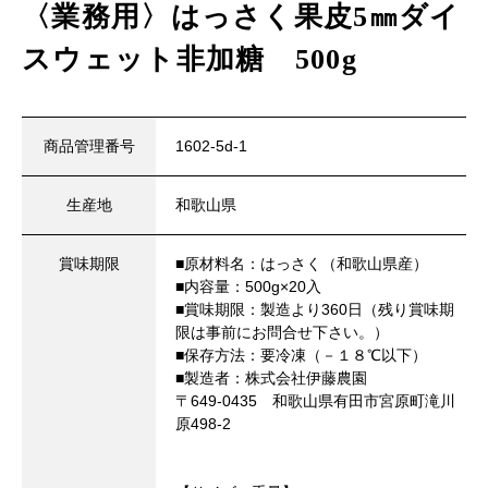
〈業務用〉はっさく果皮5㎜ダイ
スウェット非加糖 500g
商品管理番号
1602-5d-1
生産地
和歌山県
賞味期限
■原材料名：はっさく（和歌山県産）
■内容量：500g×20入
■賞味期限：製造より360日（残り賞味期
限は事前にお問合せ下さい。）
■保存方法：要冷凍（－１８℃以下）
■製造者：株式会社伊藤農園
〒649-0435 和歌山県有田市宮原町滝川
原498-2