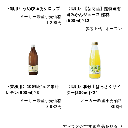
〈卸用〉うめぴゅあシロップ
〈卸用〉【新商品】超特選有
田みかんジュース 船林
メーカー希望小売価格
(500ml)×12
1,296円
参考上代
オープン
〈業務用〉100%ピュア果汁
〈卸用〉和歌山はっさくサイ
レモン(900ml)×6
ダー(200ml)×24
メーカー希望小売価格
メーカー希望小売価格
3,982円
398円
すべてのおすすめ商品を見る