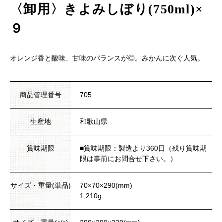
〈卸用〉きよみしぼり(750ml)×
９
オレンジ香と酸味、甘味のバランスが◎。みかんに次ぐ人気。
商品管理番号
705
生産地
和歌山県
賞味期限
■賞味期限：製造より360日（残り賞味期
限は事前にお問合せ下さい。）
サイズ・重量(単品)
70×70×290(mm)
1,210g