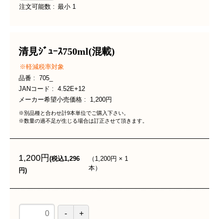
注文可能数
最小
1
清見ｼﾞｭｰｽ750ml(混載)
軽減税率対象
品番
705_
JANコード
4.52E+12
メーカー希望小売価格
1,200円
※別品種と合わせ計9本単位でご購入下さい。
※数量の過不足が生じる場合は訂正させて頂きます。
1,200円
（
1,200円
×
1
(税込1,296
本
）
円)