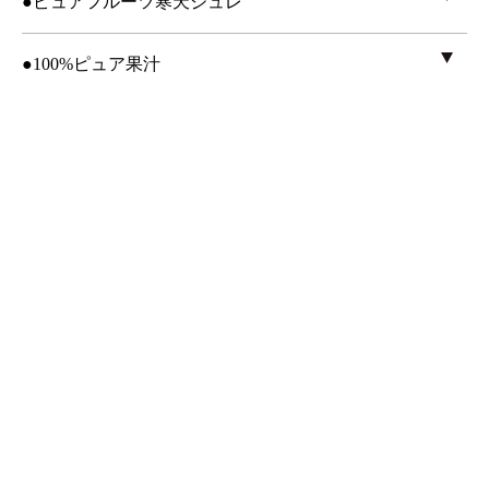
●ピュアフルーツ寒天ジュレ
●100%ピュア果汁
●日々かんきつ酢(270ml)
アイス／冷菓
その他飲料
ジャム／はちみつ
菓子
調味料