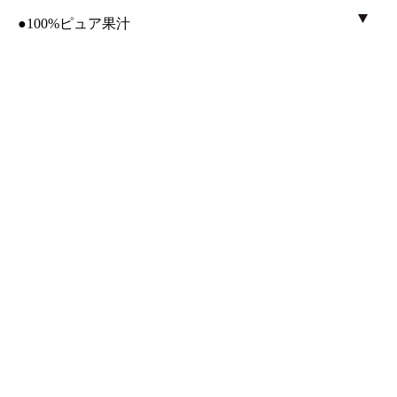
●100%ピュア果汁
●日々かんきつ酢(270ml)
アイス／冷菓
その他飲料
ジャム／はちみつ
菓子
調味料
業務用柑橘果皮