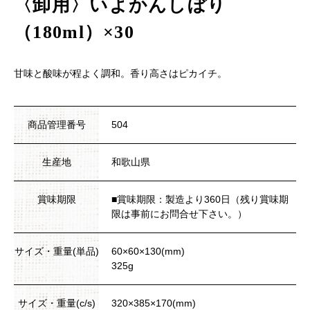
〈卸用〉いよかんしぼり
（180ml）×30
甘味と酸味が程よく調和。香り高さはピカイチ。
商品管理番号
504
生産地
和歌山県
賞味期限
■賞味期限：製造より360日（残り賞味期
限は事前にお問合せ下さい。）
サイズ・重量(単品)
60×60×130(mm)
325g
サイズ・重量(c/s)
320×385×170(mm)