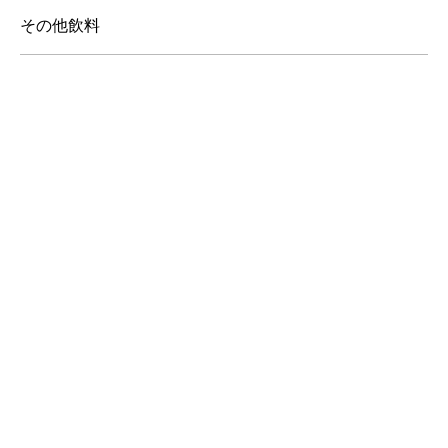
その他飲料
ジャム／はちみつ
菓子
調味料
業務用柑橘果皮
その他
アルコール飲料
ギフト・詰め合わせ