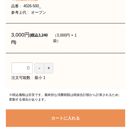
品番
4026-500_
参考上代
オープン
3,000円
（
3,000円
×
1
(税込3,240
袋
）
円)
注文可能数
最小
1
※税込価格は目安です。最終的な消費税額は税抜合計額から計算されるため、
変動する場合があります。
カートに入れる