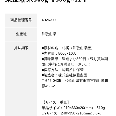
商品管理番号
4026-500
生産地
和歌山県
賞味期限
■原材料名：柑橘（和歌山県産）
■内容量：500g×10入
■賞味期限：製造より360日（残り賞味期
限は事前にお問合せ下さい。）
■保存方法：冷暗所に保管
■製造者：株式会社伊藤農園
〒649-0435 和歌山県有田市宮原町滝川
原498-2
【サイズ・重量】
単品サイズ：210×330×20(mm) 510g
c/sサイズ：240×350×210(mm)5.6kg