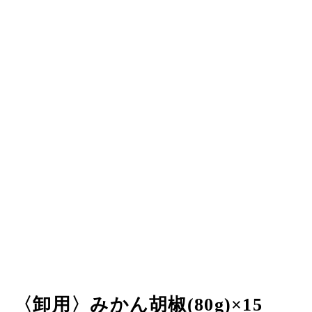
〈卸用〉みかん胡椒(80g)×15