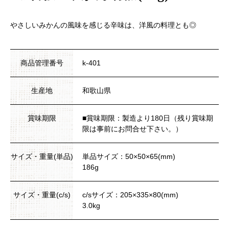
やさしいみかんの風味を感じる辛味は、洋風の料理とも◎
商品管理番号
k-401
生産地
和歌山県
賞味期限
■賞味期限：製造より180日（残り賞味期
限は事前にお問合せ下さい。）
サイズ・重量(単品)
単品サイズ：50×50×65(mm)
186g
サイズ・重量(c/s)
c/sサイズ：205×335×80(mm)
3.0kg