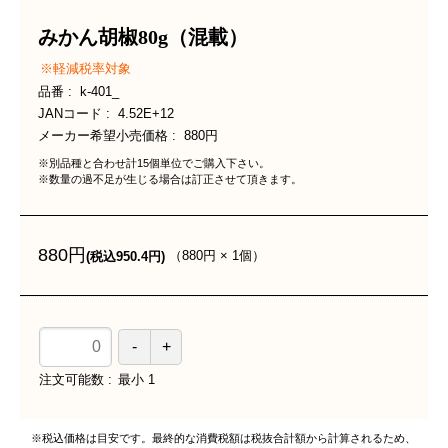
みかん胡椒80g（混載）
軽減税率対象
品番
k-401_
JANコード
4.52E+12
メーカー希望小売価格
880円
※別品種と合わせ計15個単位でご購入下さい。
※数量の過不足が生じる場合は訂正させて頂きます。
880円
（
880円
×
1
個
）
(税込950.4円)
注文可能数
最小
1
※税込価格は目安です。最終的な消費税額は税抜合計額から計算されるため、